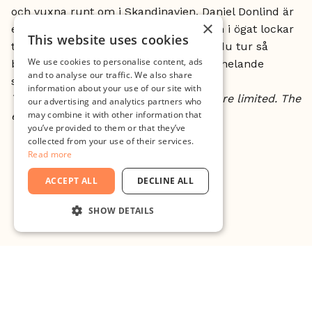
och vuxna runt om i Skandinavien. Daniel Donlind är
×
en skicklig föreläsare som med glimten i ögat lockar
This website uses cookies
till både skratt och eftertanke och har du tur så
We use cookies to personalise content, ads
bjuder han kanske upp till lite het och helande
and to analyse our traffic. We also share
salsadans på scen!
information about your use of our site with
This event is free to attend but seats are limited. The
our advertising and analytics partners who
may combine it with other information that
event will be in Swedish.
you’ve provided to them or that they’ve
collected from your use of their services.
Read more
ACCEPT ALL
DECLINE ALL
SHOW DETAILS
STRICTLY NECESSARY
PERFORMANCE
TARGETING