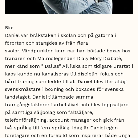
Bio:
Daniel var bråkstaken i skolan och på gatorna i
förorten och stängdes av från flera
skolor. Vändpunkten kom när han började boxas hos
tränaren och Malmölegenden Dialy Mory Diabaté,
mer känd som " Dallas" All ilska som tidigare urartat i
kaos kunde nu kanaliseras till disciplin, fokus och
hård träning som ledde till att Daniel blev flerfaldig
svenskmästare i boxning och boxades för svenska
landslaget. Daniel tillämpade samma
framgångsfaktorer i arbetslivet och blev toppsäljare
på samtliga säljbolag som fältsäljare,
telefonförsäljning, account manager och gick från
två-språkig till fem-språkig. Idag är Daniel egen
företagare och en förebild som inspirerar både unga